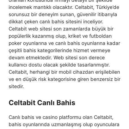
oranları konusunda firmayı detaylı bir şekilde
incelemek mantıklı olacaktır. Celtabit, Türkiye’de
sorunsuz bir deneyim sunan, güvenilir itibarıyla
dikkat çeken canlı bahis sitesini inceliyor.
Celtabit web sitesi son zamanlarda büyük bir
popülerlik kazanmış olup, kriket ve futboldan
poker oyunlarına ve canlı bahis oyunlarına kadar
çeşitli bahis kategorilerinde hizmet vermeye
devam etmektedir. Web sitesi son derece
kullanıcı dostu olacak şekilde tasarlanmıştır.
Celtabit, herhangi bir mobil cihazdan erişilebilen
ve en düşük risk kategorisine giren benzersiz bir
sitedir.
Celtabit Canlı Bahis
Canlı bahis ve casino platformu olan Celtabit,
bahis oyunlarında uzmanlaşmış olup oyunculara