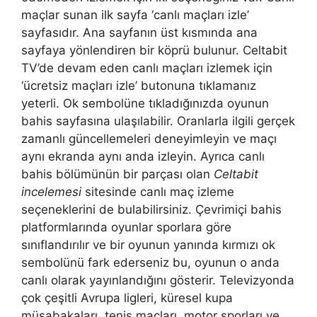
maçlar sunan ilk sayfa ‘canlı maçları izle’
sayfasıdır. Ana sayfanın üst kısmında ana
sayfaya yönlendiren bir köprü bulunur. Celtabit
TV’de devam eden canlı maçları izlemek için
‘ücretsiz maçları izle’ butonuna tıklamanız
yeterli. Ok sembolüne tıkladığınızda oyunun
bahis sayfasına ulaşılabilir. Oranlarla ilgili gerçek
zamanlı güncellemeleri deneyimleyin ve maçı
aynı ekranda aynı anda izleyin. Ayrıca canlı
bahis bölümünün bir parçası olan
Celtabit
incelemesi
sitesinde canlı maç izleme
seçeneklerini de bulabilirsiniz. Çevrimiçi bahis
platformlarında oyunlar sporlara göre
sınıflandırılır ve bir oyunun yanında kırmızı ok
sembolünü fark ederseniz bu, oyunun o anda
canlı olarak yayınlandığını gösterir. Televizyonda
çok çeşitli Avrupa ligleri, küresel kupa
müsabakaları, tenis maçları, motor sporları ve