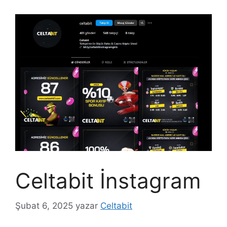
Celtabit İnstagram
Şubat 6, 2025
yazar
Celtabit