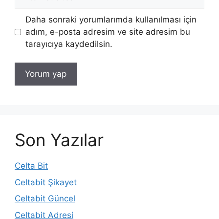
sitesi
Daha sonraki yorumlarımda kullanılması için
adım, e-posta adresim ve site adresim bu
tarayıcıya kaydedilsin.
Son Yazılar
Celta Bit
Celtabit Şikayet
Celtabit Güncel
Celtabit Adresi