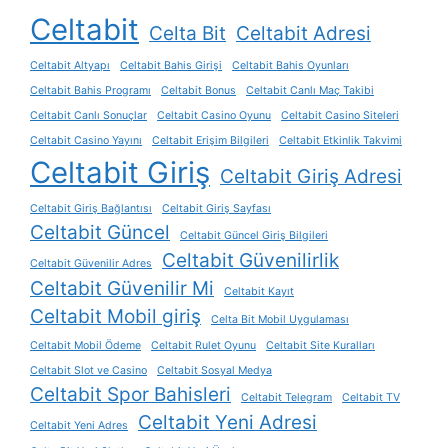
Celtabit
Celta Bit
Celtabit Adresi
Celtabit Altyapı
Celtabit Bahis Girişi
Celtabit Bahis Oyunları
Celtabit Bahis Programı
Celtabit Bonus
Celtabit Canlı Maç Takibi
Celtabit Canlı Sonuçlar
Celtabit Casino Oyunu
Celtabit Casino Siteleri
Celtabit Casino Yayını
Celtabit Erişim Bilgileri
Celtabit Etkinlik Takvimi
Celtabit Giriş
Celtabit Giriş Adresi
Celtabit Giriş Bağlantısı
Celtabit Giriş Sayfası
Celtabit Güncel
Celtabit Güncel Giriş Bilgileri
Celtabit Güvenilirlik
Celtabit Güvenilir Adres
Celtabit Güvenilir Mi
Celtabit Kayıt
Celtabit Mobil giriş
Celta Bit Mobil Uygulaması
Celtabit Mobil Ödeme
Celtabit Rulet Oyunu
Celtabit Site Kuralları
Celtabit Slot ve Casino
Celtabit Sosyal Medya
Celtabit Spor Bahisleri
Celtabit Telegram
Celtabit TV
Celtabit Yeni Adresi
Celtabit Yeni Adres