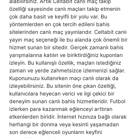
alabilirsiniz. Artık Celtabit canlı maç takip
özelliği sayesinde canlı maçları takip etmenin
çok daha basit ve keyifli bir yolu var. Bu
yöntemlerden en çok tercih edileni bahis
sitelerinden canlı maç yayınlarıdır. Celtabit canlı
yayın maç seçeneği ile bu alanda çok önemli bir
hizmet sunan bir sitedir. Gerçek zamanlı bahis
yarışmalarına katılın ve biriktirdiğiniz kuponları
izleyin. Bu kullanışlı özellik, maçları istediğiniz
zaman ve yerde zahmetsizce izlemenizi sağlar.
Kuponunuzu kullanırken maçı canlı olarak da
izleyebilirsiniz. Bu sitenin öne çıkan özelliği,
kullanıcılara heyecan verici ve ilgi çekici bir
deneyim sunan canlı bahis hizmetleridir. Futbol
izlerken para kazanmak eğlenceyi arttıran
etkenlerden biridir. İnternet hızınıza bağlı olarak
herhangi bir donma veya kesinti yaşamadan
son derece eğlenceli oyunların keyfini