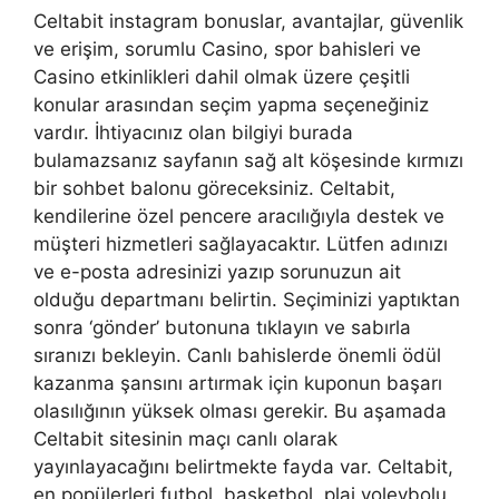
Celtabit instagram bonuslar, avantajlar, güvenlik
ve erişim, sorumlu Casino, spor bahisleri ve
Casino etkinlikleri dahil olmak üzere çeşitli
konular arasından seçim yapma seçeneğiniz
vardır. İhtiyacınız olan bilgiyi burada
bulamazsanız sayfanın sağ alt köşesinde kırmızı
bir sohbet balonu göreceksiniz. Celtabit,
kendilerine özel pencere aracılığıyla destek ve
müşteri hizmetleri sağlayacaktır. Lütfen adınızı
ve e-posta adresinizi yazıp sorunuzun ait
olduğu departmanı belirtin. Seçiminizi yaptıktan
sonra ‘gönder’ butonuna tıklayın ve sabırla
sıranızı bekleyin. Canlı bahislerde önemli ödül
kazanma şansını artırmak için kuponun başarı
olasılığının yüksek olması gerekir. Bu aşamada
Celtabit sitesinin maçı canlı olarak
yayınlayacağını belirtmekte fayda var. Celtabit,
en popülerleri futbol, ​​basketbol, ​​plaj voleybolu,