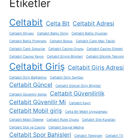
Etiketler
Celtabit
Celta Bit
Celtabit Adresi
Celtabit Altyapı
Celtabit Bahis Girişi
Celtabit Bahis Oyunları
Celtabit Bahis Programı
Celtabit Bonus
Celtabit Canlı Maç Takibi
Celtabit Canlı Sonuçlar
Celtabit Casino Oyunu
Celtabit Casino Siteleri
Celtabit Casino Yayını
Celtabit Erişim Bilgileri
Celtabit Etkinlik Takvimi
Celtabit Giriş
Celtabit Giriş Adresi
Celtabit Giriş Bağlantısı
Celtabit Giriş Sayfası
Celtabit Güncel
Celtabit Güncel Giriş Bilgileri
Celtabit Güvenilirlik
Celtabit Güvenilir Adres
Celtabit Güvenilir Mi
Celtabit Kayıt
Celtabit Mobil giriş
Celta Bit Mobil Uygulaması
Celtabit Mobil Ödeme
Celtabit Rulet Oyunu
Celtabit Site Kuralları
Celtabit Slot ve Casino
Celtabit Sosyal Medya
Celtabit Spor Bahisleri
Celtabit Telegram
Celtabit TV