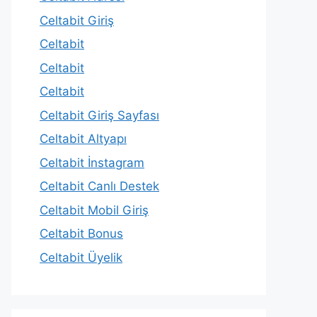
Celtabit Giriş
Celtabit
Celtabit
Celtabit
Celtabit Giriş Sayfası
Celtabit Altyapı
Celtabit İnstagram
Celtabit Canlı Destek
Celtabit Mobil Giriş
Celtabit Bonus
Celtabit Üyelik