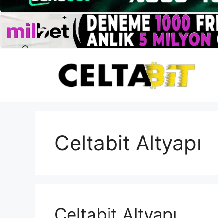
İçeriğe
atla
Celtabit Altyapı
Celtabit Altyapı