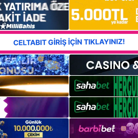
CELTABIT GİRİŞ İÇİN TIKLAYINIZ!