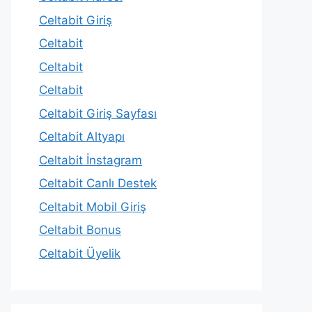
Celtabit Giriş
Celtabit
Celtabit
Celtabit
Celtabit Giriş Sayfası
Celtabit Altyapı
Celtabit İnstagram
Celtabit Canlı Destek
Celtabit Mobil Giriş
Celtabit Bonus
Celtabit Üyelik