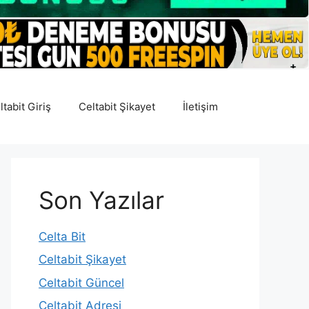
ltabit Giriş
Celtabit Şikayet
İletişim
Son Yazılar
Celta Bit
Celtabit Şikayet
Celtabit Güncel
Celtabit Adresi