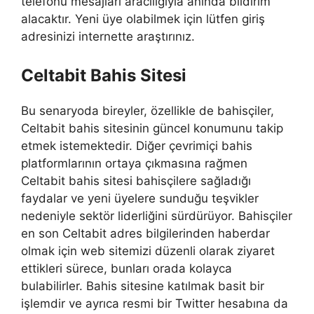
telefonu mesajları aracılığıyla anında bildirim
alacaktır. Yeni üye olabilmek için lütfen giriş
adresinizi internette araştırınız.
Celtabit Bahis Sitesi
Bu senaryoda bireyler, özellikle de bahisçiler,
Celtabit bahis sitesinin güncel konumunu takip
etmek istemektedir. Diğer çevrimiçi bahis
platformlarının ortaya çıkmasına rağmen
Celtabit bahis sitesi bahisçilere sağladığı
faydalar ve yeni üyelere sunduğu teşvikler
nedeniyle sektör liderliğini sürdürüyor. Bahisçiler
en son Celtabit adres bilgilerinden haberdar
olmak için web sitemizi düzenli olarak ziyaret
ettikleri sürece, bunları orada kolayca
bulabilirler. Bahis sitesine katılmak basit bir
işlemdir ve ayrıca resmi bir Twitter hesabına da