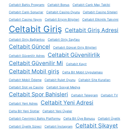
Celtabit Bahis Programı
Celtabit Bonus
Celtabit Canlı Maç Takibi
Celtabit Canlı Sonuçlar
Celtabit Casino Oyunu
Celtabit Casino Siteleri
Celtabit Casino Yayını
Celtabit Erişim Bilgileri
Celtabit Etkinlik Takvimi
Celtabit Giriş
Celtabit Giriş Adresi
Celtabit Giriş Bağlantısı
Celtabit Giriş Sayfası
Celtabit Güncel
Celtabit Güncel Giriş Bilgileri
Celtabit Güvenilirlik
Celtabit Güvenilir Adres
Celtabit Güvenilir Mi
Celtabit Kayıt
Celtabit Mobil giriş
Celta Bit Mobil Uygulaması
Celtabit Mobil Ödeme
Celtabit Rulet Oyunu
Celtabit Site Kuralları
Celtabit Slot ve Casino
Celtabit Sosyal Medya
Celtabit Spor Bahisleri
Celtabit Telegram
Celtabit TV
Celtabit Yeni Adresi
Celtabit Yeni Adres
Celta Bit Yeni Slotlar
Celtabit Yeni Üyeler
Celtabit Çevrimiçi Bahis Platformu
Celta Bit Üye Bonusu
Celtabit Üyelik
Celtabit Şikayet
Celtabit Üyelik Süreci
Celtabit İnstagram