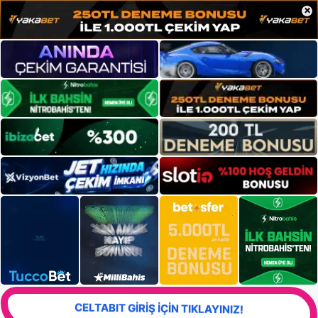
×
CELTABIT GİRİŞ İÇİN TIKLAYINIZ!